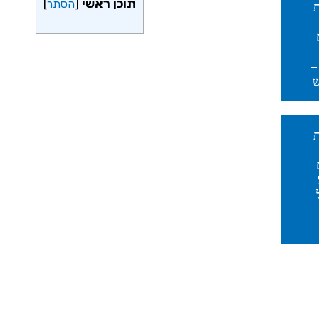
תוכן ראשי
[
הסתר
]
–