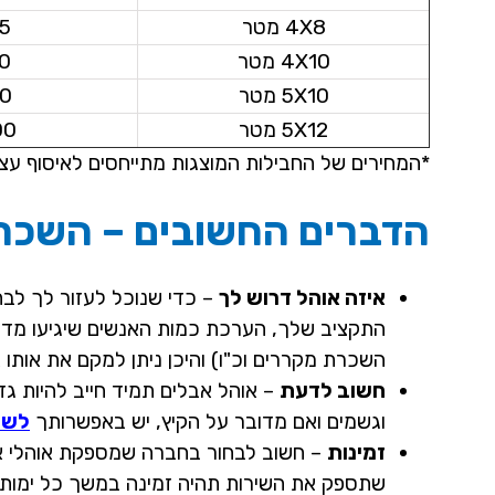
4X8 מטר
5
4X10 מטר
0
5X10 מטר
0
5X12 מטר
00
*המחירים של החבילות המוצגות מתייחסים לאיסוף עצ
הדברים החשובים – השכרת
איזה אוהל דרוש לך
– כדי שנוכל לעזור לך לבחו
התקציב שלך, הערכת כמות האנשים שיגיעו מדי יו
השכרת מקררים וכ"ו) והיכן ניתן למקם את אותו 
חשוב לדעת
– אוהל אבלים תמיד חייב להיות גד
וגשמים ואם מדובר על הקיץ, יש באפשרותך
לשכ
זמינות
– חשוב לבחור בחברה שמספקת אוהלי אב
שתספק את השירות תהיה זמינה במשך כל ימות 