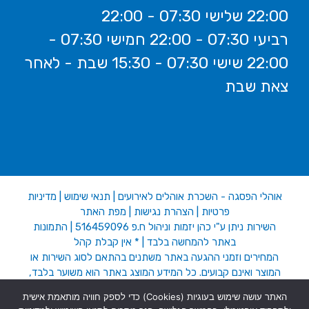
22:00 שלישי 07:30 - 22:00
רביעי 07:30 - 22:00 חמישי 07:30 -
22:00 שישי 07:30 - 15:30 שבת - לאחר
צאת שבת
אוהלי הפסגה - השכרת אוהלים לאירועים
|
תנאי שימוש
|
מדיניות
פרטיות
|
הצהרת נגישות
|
מפת האתר
השירות ניתן ע"י כהן יזמות וניהול ח.פ 516459096 | התמונות
באתר להמחשה בלבד | * אין קבלת קהל
המחירים וזמני ההגעה באתר משתנים בהתאם לסוג השירות או
המוצר ואינם קבועים. כל המידע המוצג באתר הוא משוער בלבד,
והמחיר הסופי וזמן האספקה ייקבעו סופית בשיחת טלפון. התמונות
האתר עושה שימוש בעוגיות (Cookies) כדי לספק חוויה מותאמת אישית
באתר להמחשה בלבד.