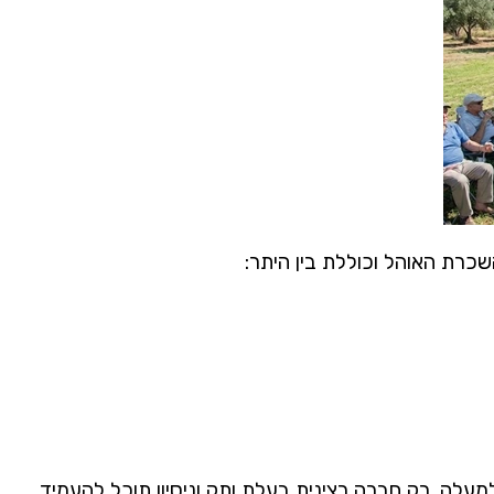
רת האוהל וכוללת בין היתר:
עלה. רק חברה רצינית בעלת ותק וניסיון תוכל להעמיד