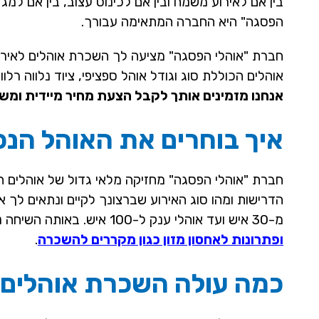
בין אם לאירוע משמח ובין אם לכינוס עצוב, בין אם למ
הפסגה" היא החברה המתאימה עבורך.
חברת "אוהלי הפסגה" מציעה לך השכרת אוהלים לאירוע
אוהלים הכוללת סוג וגודל אוהל ספציפי, ציוד נלווה רלו
אנחנו מזמינים אותך לקבל הצעת מחיר מיידית ומ
איך בוחרים את האוהל הנכו
חברת "אוהלי הפסגה" מחזיקה מלאי גדול של אוהלים המת
הדרישות ומהו סוג האירוע שברצונך לקיים ונתאים לך א
מ-30 איש ועד אוהלי ענק ל-100 איש. באותה השיחה נציע לך ציוד נלווה קונקרטי כגון כסאות ושולחנות, פתרונות חימום וקירור
ופתרונות לאחסון מזון כגון מקררים להשכרה
.
כמה עולה השכרת אוהלים 